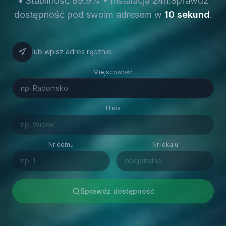
• Stabilność 99.9% • Instalacja 24h.
Sprawdź
dostępność pod swoim adresem w
10 sekund
.
lub wpisz adres ręcznie:
Miejscowość
Ulica
Nr domu
Nr lokalu
Sprawdź dostępność