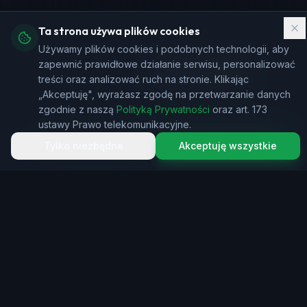
Ta strona używa plików cookies
Używamy plików cookies i podobnych technologii, aby
zapewnić prawidłowe działanie serwisu, personalizować
DOWIEDZ SIĘ WIĘCEJ
treści oraz analizować ruch na stronie. Klikając
„Akceptuję", wyrażasz zgodę na przetwarzanie danych
zgodnie z naszą
Polityką Prywatności
oraz art. 173
ustawy Prawo telekomunikacyjne.
Zadzwoń
Zamów kontakt
Tylko niezbędne
Akceptuję wszystkie
WSZYSTKO CZEGO POTRZEBUJESZ
Kompleksowe usługi
telekomunikacyjne
Od superszybkiego internetu po telewizję i
telefonię - wszystko w jednym miejscu, w