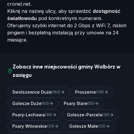
cronel.net.
Kliknij na nazwę ulicy, aby sprawdzić
dostępność
światłowodu
pod konkretnymi numerami.
Oferujemy szybki internet do 2 Gbps z WiFi 7, niskim
pingiem i bezpłatną instalacją przy umowie na 24
miesiące.
Zobacz inne miejscowości gminy Wolbórz w
zasięgu
Swolszewice Duże
Proszenie
(
162
)
(
118
)
Golesze Duże
Psary Stare
(
63
)
(
55
)
Psary-Lechawa
Golesze-Parcela
(
36
)
(
35
)
Psary Witowskie
Golesze Małe
(
33
)
(
33
)