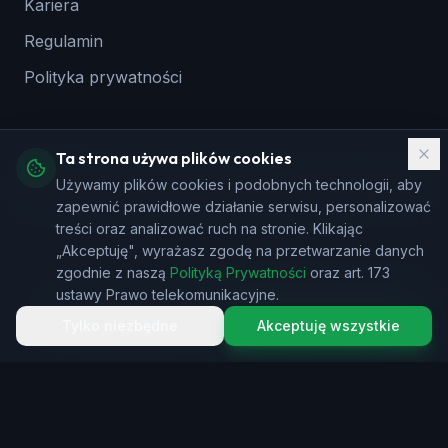
Kariera
Regulamin
Polityka prywatności
Ta strona używa plików cookies
Używamy plików cookies i podobnych technologii, aby
©
2026
cronel.net - Wszystkie prawa zastrzeżone.
zapewnić prawidłowe działanie serwisu, personalizować
treści oraz analizować ruch na stronie. Klikając
„Akceptuję", wyrażasz zgodę na przetwarzanie danych
zgodnie z naszą
Polityką Prywatności
oraz art. 173
ustawy Prawo telekomunikacyjne.
Zadzwoń
Zamów kontakt
Tylko niezbędne
Akceptuję wszystkie