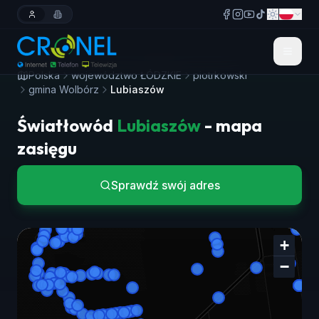
Polska
województwo ŁÓDZKIE
piotrkowski
gmina Wolbórz
Lubiaszów
Światłowód
Lubiaszów
- mapa
zasięgu
Sprawdź swój adres
+
−